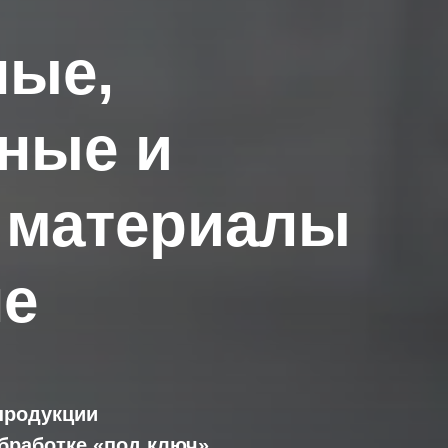
ные,
ные и
 материалы
не
продукции
обработке «под ключ»