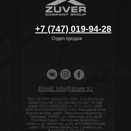
+7 (747) 019-94-28
Отдел продаж
Email: info@zuver.kz
ТОО «ZUVER Group LTD» БИН: 211140021418
Свидетельство о постановке на учет по НДС
серии 45001 №0061802 от 17.11.2021 г.,ИИК:
KZ97601A241000789511 в АО «Народный Банк
Казахстан»Юр. адрес: Республика Казахстан, г.
Павлодар, 140000, ул. Айманова, д.11, кв.88
Почтовый Адрес: Республика Казахстан, г.
Алматы, ул. Жунисова, д.4/6, кв.53 Фактический
адрес: Республика Казахстан, г. Алматы, ул.
Жунисова, д.4/6, кв.53