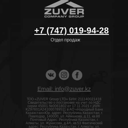
+7 (747) 019-94-28
Отдел продаж
Email: info@zuver.kz
ТОО «ZUVER Group LTD» БИН: 211140021418
Свидетельство о постановке на учет по НДС
серии 45001 №0061802 от 17.11.2021 г.,ИИК:
KZ97601A241000789511 в АО «Народный Банк
Казахстан»Юр. адрес: Республика Казахстан, г.
Павлодар, 140000, ул. Айманова, д.11, кв.88
Почтовый Адрес: Республика Казахстан, г.
Алматы, ул. Жунисова, д.4/6, кв.53 Фактический
адрес: Республика Казахстан, г. Алматы, ул.