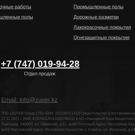
очные работы
Промышленные полы
шленные полы
Дорожные разметки
Лакокрасочные покрытия
Огнезащитные покрытия
+7 (747) 019-94-28
Отдел продаж
Email: info@zuver.kz
ТОО «ZUVER Group LTD» БИН: 211140021418 Свидетельство о постановке н
17.11.2021 г.,ИИК: KZ97601A241000789511 в АО «Народный Банк Казахстан»Юр
Павлодар, 140000, ул. Айманова, д.11, кв.88 Почтовый Адрес: Республика Казах
кв.53 Фактический адрес: Республика Казахстан, г. Алматы, ул. Жунисова, д.4/6