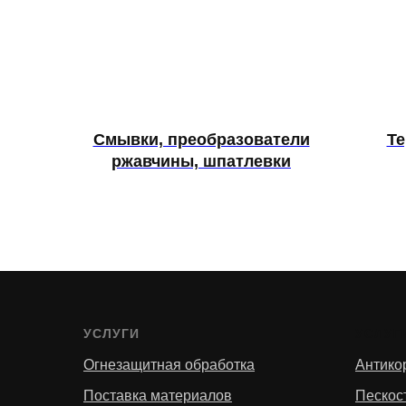
Смывки, преобразователи
Те
ржавчины, шпатлевки
УСЛУГИ
УСЛУГ
Огнезащитная обработка
Антико
Поставка материалов
Пескос