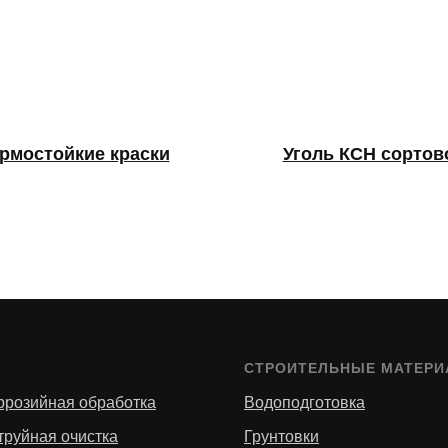
рмостойкие краски
Уголь КСН сортов
И
СТРОИТЕЛЬНЫЕ МАТЕР
ррозийная обработка
Водоподготовка
труйная очистка
Грунтовки