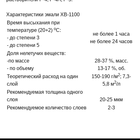
Характеристики эмали ХВ-1100
Время высыхания при
о
температуре (20+2)
С:
не более 1 часа
- до степени 3
не более 24 часов
- до степени 5
Доля нелетучих веществ:
-по массе
28-37 %, масс.
- по объему
13-17 %, об.
2
Теоретический расход на один
150-190 г/м
; 7,3-
2
слой
5,8 м
/л
Рекомендуемая толщина одного
слоя
20-25 мкм
Рекомендуемое количество слоев
2-3