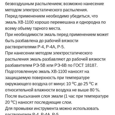
безвоздушным распылением; возможно нанесение
методом электростатического распыления.
Перед применением необходимо убедиться, что
эмаль ХВ-1100 хорошо перемешана и однородна по
всему объему тарного места.
При необходимости эмаль перед применением может
быть разбавлена до рабочей вязкости
растворителями Р-4, Р-4А, Р-5.
При нанесении методом электростатического
распыления эмаль разбавляют до рабочей вязкости
разбавителем РЭ-5В или РЭ-6В по ГОСТ 18187.
Подготовленную эмаль ХВ-1100 наносят на
защищаемую поверхность при температуре
о
о
окружающего воздуха от минус 10
С до 25
С и
относительной влажности воздуха не выше 80 %.
После высыхания слоя эмали (1 час при температуре
о
20
С) наносят последующие слои.
Для промывки инструмента можно использовать
растворители Р-4, Р-4А, Р-5.