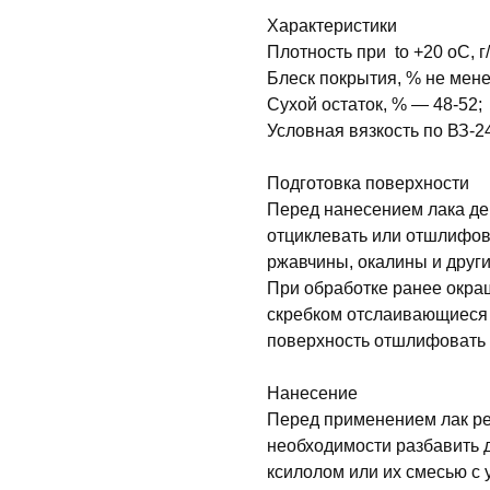
Характеристики
Плотность при tо +20 оС, г
Блеск покрытия, % не мене
Сухой остаток, % — 48-52;
Условная вязкость по ВЗ-24
Подготовка поверхности
Перед нанесением лака де
отциклевать или отшлифова
ржавчины, окалины и други
При обработке ранее окра
скребком отслаивающиеся с
поверхность отшлифовать 
Нанесение
Перед применением лак ре
необходимости разбавить д
ксилолом или их смесью с 