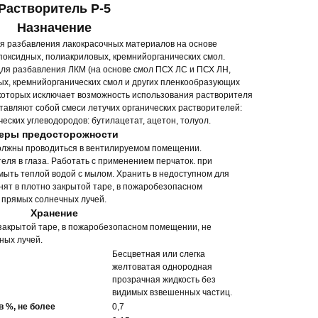
Растворитель Р-5
Назначение
я разбавления лакокрасочных материалов на основе
эпоксидных, полиакриловых, кремнийорганических смол.
ля разбавления ЛКМ (на основе смол ПСХ ЛС и ПСХ ЛН,
вых, кремнийорганических смол и других пленкообразующих
которых исключает возможность использования растворителя
ставляют собой смеси летучих органических растворителей:
еских углеводородов: бутилацетат, ацетон, толуол.
еры предосторожности
должны проводиться в вентилируемом помещении.
еля в глаза. Работать с применением перчаток. при
мыть теплой водой с мылом. Хранить в недоступном для
анят в плотно закрытой таре, в пожаробезопасном
 прямых солнечных лучей.
Хранение
 закрытой таре, в пожаробезопасном помещении, не
ных лучей.
Бесцветная или слегка
желтоватая однородная
прозрачная жидкость без
видимых взвешенных частиц.
 %, не более
0,7