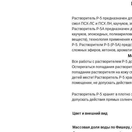
Растворитель Р-5 предназначен дл
смол ПСХ-ЛС и ПСХ ЛН, каучуков, 
Растворитель Р-5А предназначен д
каучуков, эпоксидных, полиакрило
веществ), технология применения 
Р-5. Растворители Р-5 (Р-5А) пред
сложных эфиров, кетонов, ароматич
М
Все работы с растворителем Р-5 
Остерегаться попадания растворит
попадании растворителя на кожу с
детей месте! Растворитель Р-5 хр
помещении, не допускать действия
Растворитель Р-5 хранят в плотно
допускать действия прямых солнеч
Цвет и внешний вид
Массовая доля воды по Фишеру, в