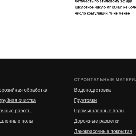
Летучесть по этиловому эфиру
Кислотное число мг КОН/г, не бол
Число коагуляций, % не менее
И
СТРОИТЕЛЬНЫЕ МАТЕР
ррозийная обработка
Водоподготовка
труйная очистка
Грунтовки
очные работы
Промышленные полы
шленные полы
Дорожные разметки
Лакокрасочные покрытия