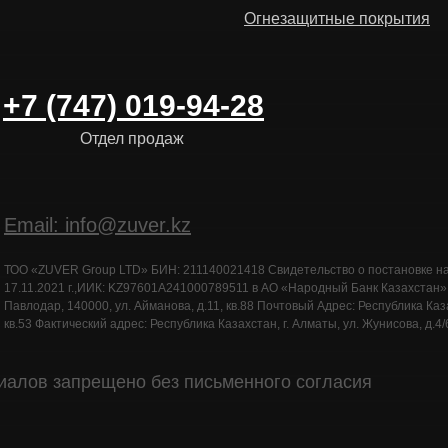
Огнезащитные покрытия
+7 (747) 019-94-28
Отдел продаж
Email: info@zuver.kz
ТОО «ZUVER Group LTD» БИН: 211140021418 Свидетельство о постановке н
17.11.2021 г.,ИИК: KZ97601A241000789511 в АО «Народный Банк Казахстан»Юр
Павлодар, 140000, ул. Айманова, д.11, кв.88 Почтовый Адрес: Республика Казах
кв.53 Фактический адрес: Республика Казахстан, г. Алматы, ул. Жунисова, д.4/6
иалов запрещено без письменного согласия