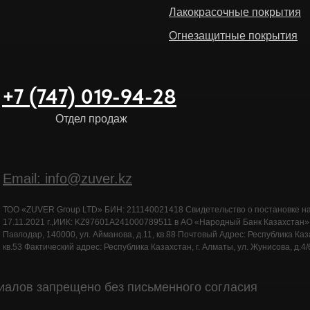
Лакокрасочные покрытия
Огнезащитные покрытия
+7 (747) 019-94-28
Отдел продаж
Email: info@zuver.kz
ТОО «ZUVER Group LTD» БИН: 211140021418 Свидетельство о постановке н
17.11.2021 г.,ИИК: KZ97601A241000789511 в АО «Народный Банк Казахстан»Юр
Павлодар, 140000, ул. Айманова, д.11, кв.88 Почтовый Адрес: Республика Казах
кв.53 Фактический адрес: Республика Казахстан, г. Алматы, ул. Жунисова, д.4/6
иалов запрещено без письменного согласия