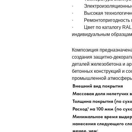
· Электроизоляционные 
· Высокая технологичнос
· Ремонтопригодность п
· Цвет по каталогу RAL C
индивидуальным образца
Композиция предназначен
создания защитно-декорат
деталей железобетона и ар
бетонных конструкций и с
промышленной атмосферы
Внешний вид покрытия
Массовая доля нелетучих 
Толщина покрытия (по сух
Расход¹ на 100 мкм (по сух
Минимальное время выдер
нанесения следующего сло
менее, чем: