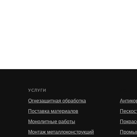
УСЛУГИ
УСЛУГ
Огнезащитная обработка
Антико
Поставка материалов
Пескос
Монолитные работы
Покрас
Монтаж металлоконструкций
Промы