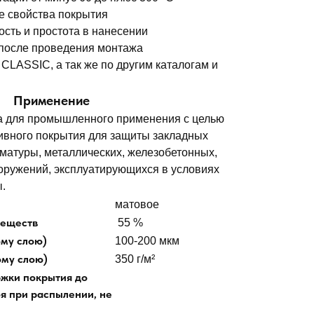
свойства покрытия
ть и простота в нанесении
осле проведения монтажа
LASSIC, а так же по другим каталогам и
м
Применение
а для промышленного применения с целью
ивного покрытия для защиты закладных
матуры, металлических, железобетонных,
ооружений, эксплуатирующихся в условиях
.
матовое
веществ
55 %
ому слою)
100-200 мкм
ому слою)
350 г/м²
жки покрытия до
я при распылении, не