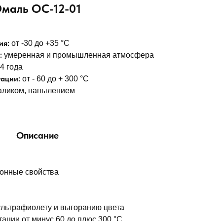
Эмаль ОС-12-01
ия:
от -30 до +35 °С
:
умеренная и промышленная атмосфера
4 года
тации:
от - 60 до + 300 °С
аликом, напылением
Описание
нные свойства
льтрафиолету и выгоранию цвета
ции от минус 60 до плюс 300 °С