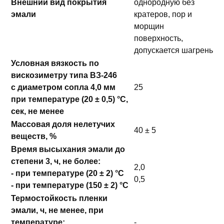
Внешний вид покрытия
однородную без
эмали
кратеров, пор и
морщин
поверхность,
допускается шагрень
Условная вязкость по
вискозиметру типа ВЗ-246
с диаметром сопла 4,0 мм
25
при температуре (20 ± 0,5) °С,
сек, не менее
Массовая доля нелетучих
40 ± 5
веществ, %
Время высыхания эмали до
степени 3, ч, не более:
2,0
- при температуре (20 ± 2) °С
0,5
- при температуре (150 ± 2) °С
Термостойкость пленки
эмали, ч, не менее, при
температуре:
-